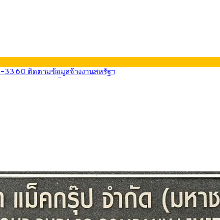
0-33.60 ติดตามข้อมูลจ้างงานสหรัฐฯ
นหน้า 5 ยุทธศาสตร์ รื้อโครงสร้างเศรษฐกิจ ดันไทยโตเต็มศักยภาพ
ลายการ์ตูน กรมศุลกากร เตือนผู้ปกครองเฝ้าระวัง หลังยึดล็อตใหญ่จากเ
569) ซื้อขายในกรอบ 33.40-34.00 มองเฟดคงดอกเบี้ย
นหน้ารถไฟฟ้าสงขลา โมโนเรล 12.54 กม. เชื่อมเมืองหาดใหญ่
บรายหัวเพียง 2,618 บาท เสนอทบทวนจัดสรรงบให้สอดคล้องภาระงานจริง