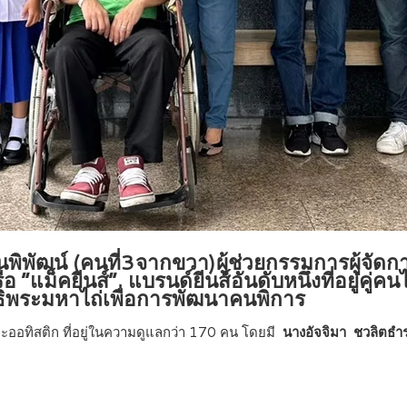
ธนพิพัฒน์ (คนที่3จากขวา)ผู้ช่วยกรรมการผู้จัด
อ “แม็คยีนส์” แบรนด์ยีนส์อันดับหนึ่งที่อยู่คู
นิธิพระมหาไถ่เพื่อการพัฒนาคนพิการ
ละออทิสติก ที่อยู่ในความดูแลกว่า 170 คน โดยมี
นางอัจจิมา ชวลิตธ