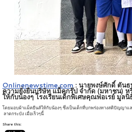
Onlinenewstime.com
: นายพงษ์ศักดิ์ ตัน
ความยั่งยืนบริษัท แม็คกรุ๊ป จำกัด (มหาชน) หรื
ให้กับน้องๆ โรงเรียนเด็กพิเศษคุณพ่อเรย์ มูล
โดยมอบผ้าแม็คยีนส์ให้กับน้องๆ ซึ่งเป็นเด็กที่บกพร่องทางสติปัญญาแ
ลาดกระบัง เมื่อเร็วๆนี้
Share this: