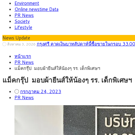
Environment
Online newstime Data
PR News
Society
Lifestyle
News Update
กรุงศรี คาดเงินบาทสัปดาห์นี้ซื้อขายในกรอบ 33.0
สิงหาคม 3, 2026
“เอกนิติ” เปิดเครื่องยนต์เศรษฐกิจใหม่ของไทย เดิ
สิงหาคม 1, 2026
หน้าแรก
ภัยเงียบใกล้ตัวเด็ก LSD “แสตมป์เมา” ยาเสพติด
กรกฎาคม 27, 2026
PR News
กรุงศรี คาดเงินบาทสัปดาห์นี้ (27–31 ก.ค. 2
กรกฎาคม 27, 2026
แม็คกรุ๊ป มอบผ้ายีนส์ให้น้องๆ รร. เด็กพิเศษฯ
ครม.ไฟเขียวหลักการ ร่าง พ.ร.ฎ. เปิดทาง รฟม.เดิ
สิงหาคม 5, 2026
สธ.ชี้ รพ.รัฐแบกรับผู้ป่วยบัตรทอง 87% แต่ได้ง
สิงหาคม 4, 2026
แม็คกรุ๊ป มอบผ้ายีนส์ให้น้องๆ รร. เด็กพิเศษฯ
กรกฎาคม 24, 2023
PR News