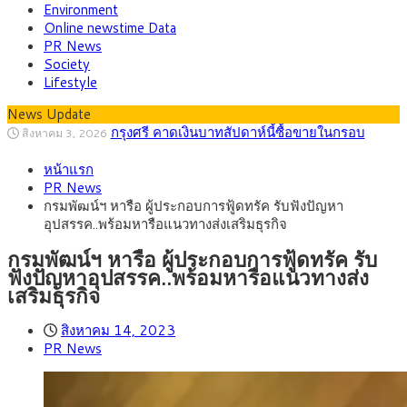
Environment
Online newstime Data
PR News
Society
Lifestyle
News Update
กรุงศรี คาดเงินบาทสัปดาห์นี้ซื้อขายในกรอบ
สิงหาคม 3, 2026
33.00-33.60 ติดตามข้อมูลจ้างงานสหรัฐฯ
“เอกนิติ” เปิดเครื่องยนต์เศรษฐกิจใหม่ของไทย
สิงหาคม 1, 2026
หน้าแรก
เดินหน้า 5 ยุทธศาสตร์ รื้อโครงสร้างเศรษฐกิจ ดันไทยโตเต็ม
ภัยเงียบใกล้ตัวเด็ก LSD “แสตมป์เมา” ยาเสพ
กรกฎาคม 27, 2026
PR News
ศักยภาพ
ติดลายการ์ตูน กรมศุลกากร เตือนผู้ปกครองเฝ้าระวัง หลังยึดล็อต
กรุงศรี คาดเงินบาทสัปดาห์นี้ (27–31 ก.ค.
กรกฎาคม 27, 2026
กรมพัฒน์ฯ หารือ ผู้ประกอบการฟู้ดทรัค รับฟังปัญหา
ใหญ่จากเยอรมนี
2569) ซื้อขายในกรอบ 33.40-34.00 มองเฟดคงดอกเบี้ย
ครม.ไฟเขียวหลักการ ร่าง พ.ร.ฎ. เปิดทาง รฟม.เดิน
สิงหาคม 5, 2026
อุปสรรค..พร้อมหารือแนวทางส่งเสริมธุรกิจ
หน้ารถไฟฟ้าสงขลา โมโนเรล 12.54 กม. เชื่อมเมืองหาดใหญ่
สธ.ชี้ รพ.รัฐแบกรับผู้ป่วยบัตรทอง 87% แต่ได้งบ
สิงหาคม 4, 2026
รายหัวเพียง 2,618 บาท เสนอทบทวนจัดสรรงบให้สอดคล้องภาระ
กรมพัฒน์ฯ หารือ ผู้ประกอบการฟู้ดทรัค รับ
งานจริง
ฟังปัญหาอุปสรรค..พร้อมหารือแนวทางส่ง
เสริมธุรกิจ
สิงหาคม 14, 2023
PR News