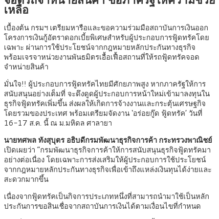
เหลือ
เบื้องต้น กรมฯ เตรียมหารือและขอความร่วมมือสถาบันการเงินออก
โครงการเงินกู้อัตราดอกเบี้ยพิเศษสำหรับผู้ประกอบการฟู้ดทรัคโดย
เฉพาะ ผ่านการใช้ประโยชน์จากกฎหมายหลักประกันทางธุรกิจ
พร้อมเจรจาหน่วยงานพันธมิตรเอื้อเฟื้อสถานที่ให้รถฟู้ดทรัคจอด
จำหน่ายสินค้า
มั่นใจ!! ผู้ประกอบการฟู้ดทรัคไทยมีศักยภาพสูง หากภาครัฐให้การ
สนับสนุนอย่างเต็มที่ จะดึงดูดผู้ประกอบการหน้าใหม่เข้ามาลงทุนใน
ธุรกิจฟู้ดทรัคเพิ่มขึ้น ส่งผลให้เกิดการจ้างงานและกระตุ้นเศรษฐกิจ
โดยรวมของประเทศ พร้อมเตรียมจัดงาน ‘อร่อยกู๊ด ฟู้ดทรัค’ วันที่
16-17 ส.ค. นี้ ณ ม.มหิดล ศาลายา
นายทศพล ทังสุบุตร อธิบดีกรมพัฒนาธุรกิจการค้า กระทรวงพาณิชย์
เปิดเผยว่า “กรมพัฒนาธุรกิจการค้าให้การสนับสนุนธุรกิจฟู้ดทรัคมา
อย่างต่อเนื่อง โดยเฉพาะการส่งเสริมให้ผู้ประกอบการใช้ประโยชน์
จากกฎหมายหลักประกันทางธุรกิจเพื่อเข้าถึงแหล่งเงินทุนได้ง่ายและ
สะดวกมากขึ้น
เนื่องจากฟู้ดทรัคเป็นกิจการประเภทหนึ่งที่สามารถนำมาใช้เป็นหลัก
ประกันการขอสินเชื่อจากสถาบันการเงินได้ตามเงื่อนไขที่กำหนด