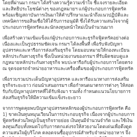
โดยที่ผ่านมา กรมฯ ได้สร้างความรู้ความเข้าใจ ชี้แจงรายละเอียด
และสิทธิประโยชน์ต่างๆ ของกฎหมายฯ แก่ผู้ประกอบการฟู้ดทรัค
พร้อมเชิญสถาบันการเงินมาให้คำปรึกษาแนะนำถึงแนวปฏิบัติและ
เทคนิคการขอสินเชื่อให้ได้รับการอนุมัติ ซึ่งได้รับความสนใจจากผู้
ประกอบการฟู้ดทรัคและนักลงทุนหน้าใหม่เป็นจำนวนมาก
เพื่อสร้างความเข้มแข็งแก่ผู้ประกอบการและธุรกิจฟู้ดทรัคอย่างต่อ
เนื่องและเป็นรูปธรรมชัดเจน กรมฯ ได้ลงพื้นที่ เพื่อรับฟังปัญหา
อุปสรรคและหารือการส่งเสริมธุรกิจ โดยมอบหมายให้กองทะเบียน
หลักประกันทางธุรกิจ ซึ่งเป็นหน่วยงานของกรมฯ ที่รับผิดชอบดูแล
กฎหมายหลักประกันทางธุรกิจ พบปะหารือกับผู้ประกอบการโดยตรง
ณ จุดจอดรถจำหน่ายอาหารและเครื่องดื่มของผู้ประกอบการฟู้ดทรัค
เพื่อรวบรวมประเด็นปัญหาอุปสรรค และหารือแนวทางการส่งเสริม
ธุรกิจระยะยาว ก่อนนำเสนอกรมฯ เพื่อกำหนดมาตรการต่างๆ ให้สอด
รับกับปัญหาอุปสรรคที่ได้รับฟังมา รวมทั้ง กำหนดแนวนโยบายการ
ส่งเสริมธุรกิจให้มีความเข้มแข็งระยะยาว
จากการพูดคุยพบปัญหาอุปสรรคหลักของผู้ประกอบการฟู้ดทรัค คือ
1) ขาดเงินทุนหมุนเวียนในการประกอบธุรกิจ เนื่องจากผู้ประกอบการ
ฟู้ดทรัคส่วนใหญ่เป็นธุรกิจรายย่อย เงินทุนมีจำนวนจำกัด และใช้เงิน
ลงทุนเกือบทั้งหมดไปกับการตกแต่งรถให้สวยงามโดดเด่นเพื่อดึงดูด
ความสนใจผู้บริโภค ตลอดจนซื้ออุปกรณ์สำหรับจำหน่ายอาหาร จึง