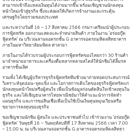
สามารถเข้าถึงแหล่งเงินทุนได้ง่ายมากขึ้น พร้อมเชิญชวนนักลงทุน
หน้าใหม่เข้าสู่ธุรกิจ ซึ่งจะส่งผลให้เกิดการจ้างงานและกระตุ้น
เศรษฐกิจโดยรวมของประเทศ
และระหว่างวันที่ 16 – 17 สิงหาคม 2566 กรมฯ เตรียมนำผู้ประกอบ
การฟู้ดทรัค ออกงานแสดงและจำหน่ายสินค้า ภายในงาน ‘อร่อยกู๊ด
ฟู้ดทรัค’ ณ บริเวณลานจอดรถชั้น G อาคารจอดรถมหิดลสิทธาคาร
ภายในมหาวิทยาลัยมหิดล ศาลายา
ภายในงานได้รวบรวมผู้ประกอบการฟู้ดทรัคของไทยกว่า 30 ร้านค้า
มาจำหน่ายอาหารและเครื่องดื่มหลากหลายสไตล์ให้นักชิมได้ลิ้มรส
อาหารชั้นเลิศ
รวมทั้ง ได้เชิญผู้บริหารธุรกิจฟู้ดทรัคทีมช้างมาถ่ายทอดประสบการณ์
วิเคราะห์จุดอ่อน-จุดแข็ง และโอกาสการเติบโตของธุรกิจฟู้ดทรัคแก่
นักลงทุนหน้าใหม่หรือผู้สนใจ เพื่อเป็นข้อมูลก่อนตัดสินใจเข้าลงทุนใน
ธุรกิจ และได้เชิญธนาคารไทยพาณิชย์มาให้คำแนะนำการจัดทำ
แผนธุรกิจ และการขอสินเชื่อเพื่อเป็นใช้เป็นเงินทุนหมุนเวียนหรือ
ขยายการลงทุนของธุรกิจ
ขอเชิญชวนนักชิม ผู้สนใจ และประชาชนทั่วไป เข้าร่วมงาน ‘อร่อยกู๊ด
ฟู้ดทรัค’ วันพุธที่ 16 – วันพฤหัสบดีที่ 17 สิงหาคม 2566 เวลา 7.00
– 15.00 น. ณ บริเวณลานจอดรถชั้น G อาคารจอดรถมหิดลสิทธา