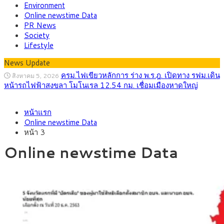
Environment
Online newstime Data
PR News
Society
Lifestyle
News Update
ครม.ไฟเขียวหลักการ ร่าง พ.ร.ฎ. เปิดทาง รฟม.เดิน
สิงหาคม 5, 2026
หน้ารถไฟฟ้าสงขลา โมโนเรล 12.54 กม. เชื่อมเมืองหาดใหญ่
สธ.ชี้ รพ.รัฐแบกรับผู้ป่วยบัตรทอง 87% แต่ได้งบ
สิงหาคม 4, 2026
หน้าแรก
รายหัวเพียง 2,618 บาท เสนอทบทวนจัดสรรงบให้สอดคล้องภาระ
Online newstime Data
งานจริง
หน้า 3
กรุงศรี คาดเงินบาทสัปดาห์นี้ซื้อขายในกรอบ
สิงหาคม 3, 2026
33.00-33.60 ติดตามข้อมูลจ้างงานสหรัฐฯ
Online newstime Data
“เอกนิติ” เปิดเครื่องยนต์เศรษฐกิจใหม่ของไทย
สิงหาคม 1, 2026
เดินหน้า 5 ยุทธศาสตร์ รื้อโครงสร้างเศรษฐกิจ ดันไทยโตเต็ม
ศักยภาพ
ภัยเงียบใกล้ตัวเด็ก LSD “แสตมป์เมา” ยาเสพ
กรกฎาคม 27, 2026
ติดลายการ์ตูน กรมศุลกากร เตือนผู้ปกครองเฝ้าระวัง หลังยึดล็อต
ใหญ่จากเยอรมนี
กรุงศรี คาดเงินบาทสัปดาห์นี้ (27–31 ก.ค.
กรกฎาคม 27, 2026