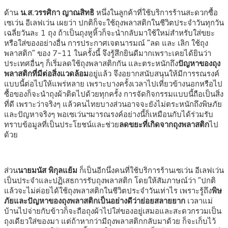
ด้าน
น.ส.วรรศิกา ญาณสิทธิ
หนึ่งในลูกค้าที่ใช้บริการร้านสะดวกซื้อ
เซเว่น อีเลฟเว่น เผยว่า ปกติก็จะใช้ถุงพลาสติกในชีวิตประจำวันทุกวัน
เฉลี่ยวันละ
1
ถุง ถ้าเป็นถุงหูหิ้วก็จะนำกลับมาใช้ใหม่สำหรับใส่ขยะ
หรือใส่ของอย่างอื่น การประกาศเจตนารมณ์
“
ลด และ เลิก ใช้ถุง
พลาสติก
”
ของ
7-11
ในครั้งนี้ จึงรู้สึกยินดีมากเพราะเคยได้ยินว่า
ประเทศอื่นๆ ก็เริ่มลดใช้ถุงพลาสติกกัน และตระหนักถึง
ปัญหาของถุง
พลาสติกที่มีต่อสิ่งแวดล้อม
อยู่แล้ว จึงอยากสนับสนุนให้มีการรณรงค์
แบบนี้ต่อไปให้แพร่หลาย เพราะบางครั้งเวลาไปเที่ยวข้างนอกหรือไป
ซื้อของก็จะนำถุงผ้าติดไปด้วยทุกครั้ง การจัดกิจกรรมแบบนี้ถือเป็นสิ่ง
ที่ดี เพราะว่าจริงๆ แล้วคนไทยบางส่วนอาจจะยังไม่ตระหนักถึงพิษภัย
และปัญหาจริงๆ พอเซเว่นฯมารณรงค์อย่างนี้ก็เหมือนกับได้ร่วมรับ
ทราบข้อมูลที่เป็นประโยชน์และช่วย
ลดขยะที่เกิดจากถุงพลาสติก
ไป
ด้วย
ส่วน
นายมนัส พิกุลแย้ม
ก็เป็นอีกนึ่งคนที่ใช้บริการร้านเซเว่น อีเลฟเว่น
เป็นประจำและปฏิเสธการรับถุงพลาสติก โดยให้สัมภาษณ์ว่า
“
ปกติ
แล้วจะไม่ค่อยได้ใช้ถุงพลาสติกในชีวิตประจำวันเท่าไร เพราะรู้ถึง
พิษ
ภัยและปัญหาของถุงพลาสติกเป็นอย่างดีว่าย่อยสลายยาก
เวลาแม่
บ้านไปจ่ายกับข้าวก็จะถือถุงผ้าไปใส่ของอยู่เสมอและสะดวกรวมเป็น
ถุงเดียวใส่ของมา แต่ถ้าหากว่ามีถุงพลาสติกกลับมาด้วย ก็จะเก็บไว้