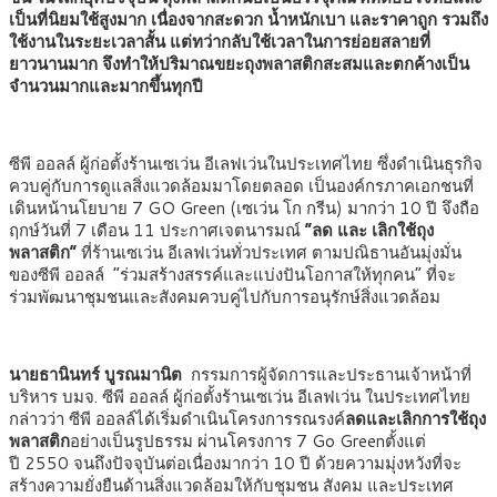
เป็นที่นิยมใช้สูงมาก เนื่องจากสะดวก น้ำหนักเบา และราคาถูก รวมถึง
ใช้งานในระยะเวลาสั้น แต่ทว่ากลับใช้เวลาในการย่อยสลายที่
ยาวนานมาก จึงทำให้ปริมาณขยะถุงพลาสติกสะสมและตกค้างเป็น
จำนวนมากและมากขึ้นทุกปี
ซีพี ออลล์ ผู้ก่อตั้งร้านเซเว่น อีเลฟเว่นในประเทศไทย ซึ่งดำเนินธุรกิจ
ควบคู่กับการดูแลสิ่งแวดล้อมมาโดยตลอด เป็นองค์กรภาคเอกชนที่
เดินหน้านโยบาย
7 GO Green (
เซเว่น โก กรีน) มากว่า
10
ปี จึงถือ
ฤกษ์วันที่
7
เดือน
11
ประกาศเจตนารมณ์
“
ลด และ เลิกใช้ถุง
พลาสติก
”
ที่ร้านเซเว่น อีเลฟเว่นทั่วประเทศ ตามปณิธานอันมุ่งมั่น
ของซีพี ออลล์
“
ร่วมสร้างสรรค์และแบ่งปันโอกาสให้ทุกคน
”
ที่จะ
ร่วมพัฒนาชุมชนและสังคมควบคู่ไปกับการอนุรักษ์สิ่งแวดล้อม
นายธานินทร์ บูรณมานิต
กรรมการผู้จัดการและประธานเจ้าหน้าที่
บริหาร บมจ. ซีพี ออลล์ ผู้ก่อตั้งร้านเซเว่น อีเลฟเว่น ในประเทศไทย
กล่าวว่า ซีพี ออลล์ได้เริ่มดำเนินโครงการรณรงค์
ลดและเลิกการใช้ถุง
พลาสติก
อย่างเป็นรูปธรรม ผ่านโครงการ
7 Go Green
ตั้งแต่
ปี
2550
จนถึงปัจจุบันต่อเนื่องมากว่า
10
ปี ด้วยความมุ่งหวังที่จะ
สร้างความยั่งยืนด้านสิ่งแวดล้อมให้กับชุมชน สังคม และประเทศ