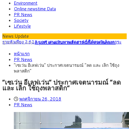
Environment
Online newstime Data
PR News
Society
Lifestyle
News Update
กรุงศรี คาดเงินบาทสัปดาห์นี้ซื้อขายในกรอบ
สิงหาคม 3, 2026
33.00-33.60 ติดตามข้อมูลจ้างงานสหรัฐฯ
“เอกนิติ” เปิดเครื่องยนต์เศรษฐกิจใหม่ของไทย
สิงหาคม 1, 2026
หน้าแรก
เดินหน้า 5 ยุทธศาสตร์ รื้อโครงสร้างเศรษฐกิจ ดันไทยโตเต็ม
ภัยเงียบใกล้ตัวเด็ก LSD “แสตมป์เมา” ยาเสพ
กรกฎาคม 27, 2026
PR News
ศักยภาพ
ติดลายการ์ตูน กรมศุลกากร เตือนผู้ปกครองเฝ้าระวัง หลังยึดล็อต
กรุงศรี คาดเงินบาทสัปดาห์นี้ (27–31 ก.ค.
กรกฎาคม 27, 2026
“เซเว่น อีเลฟเว่น” ประกาศเจตนารมณ์ “ลด และ เลิก ใช้ถุง
ใหญ่จากเยอรมนี
2569) ซื้อขายในกรอบ 33.40-34.00 มองเฟดคงดอกเบี้ย
ครม.ไฟเขียวหลักการ ร่าง พ.ร.ฎ. เปิดทาง รฟม.เดิน
สิงหาคม 5, 2026
พลาสติก”
หน้ารถไฟฟ้าสงขลา โมโนเรล 12.54 กม. เชื่อมเมืองหาดใหญ่
สธ.ชี้ รพ.รัฐแบกรับผู้ป่วยบัตรทอง 87% แต่ได้งบ
สิงหาคม 4, 2026
รายหัวเพียง 2,618 บาท เสนอทบทวนจัดสรรงบให้สอดคล้องภาระ
“เซเว่น อีเลฟเว่น” ประกาศเจตนารมณ์ “ลด
งานจริง
และ เลิก ใช้ถุงพลาสติก”
พฤศจิกายน 26, 2018
PR News