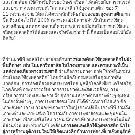
และนำกลับมาใช้สำหรับทิ้งขยะในครัวเรือน
“
เห็นด้วยกับการรณรงค์
และประกาศเจตนารมณ์
“
ลด และ เลิก ใช้ถุงพลาสติก
”
ของ
7-
11
เพราะจะช่วยให้คนได้ตระหนักถึงพิษภัยของ
ขยะถุงพลาสติก
มาก
ขึ้น ถึงแม้จะไม่ได้
100%
เพราะคนยังมีความจำเป็นในการใช้ถุง
พลาสติกอยู่ แต่ทุกภาคส่วนก็ควรตระนักร่วมมือกันในการลดใช้และ
ผลิตถุงพลาสติกให้น้อยลงและจริงจังมากกว่านี้ ก็ค่อยเป็นค่อยไปก็ยัง
ดีครับ
”
ที่ผ่านมาซีพี ออลล์ได้ขยายผลด้าน
การรณรงค์ลดใช้ถุงพลาสติกไปยัง
พื้นที่ต่างๆ เช่น ในมหาวิทยาลัย ในโรงพยาบาล และตามเกาะที่เป็น
แหล่งท่องเที่ยวทางธรรมชาติ
ผ่านกิจกรรมต่างๆ อาทิ
“
รักษ์อันดามัน
ร่วมใจลดใช้ถุงพลาสติก
”
โดยร่วมมือกับกรมส่งเสริมคุณภาพสิ่ง
แวดล้อม
การท่องเที่ยวแห่งประเทศไทย มูลนิธิโลกสีเขียว เครือเจริญ
โภคภัณฑ์ กระทรวงทรัพยากรธรรมชาติและสิ่งแวดล้อม
,
กรม
ทรัพยากรทางทะเลและชายฝั่ง อุทยานแห่งชาติบนเกาะต่างๆ ชุมชน
ในท้องถิ่นต่างๆ
,
ภาคประชาสังคม โดยที่ได้ดำเนินการไปแล้ว คือ
เกาะลันตา เกาะยาวน้อย-เกาะยาวใหญ่ เกาะหลีเป๊ะ เกาะพีพี รวมถึง
เกาะเต่าและเกาะเสม็ด
โดยร่วมกับภาคประชาสังคมและชุมชนใน
เกาะต่างๆ เพื่อส่งเสริมให้เยาวชน นักท่องเที่ยวและประชาชนในพื้นที่
มีส่วนร่วม และช่วยกันขับเคลื่อน
การลดและเลิกใช้ถุงพลาสติก นำไป
สู่การสร้างพฤติกรรมใหม่ให้เกิดแนวคิดด้านการท่องเที่ยวเชิงอนุรักษ์