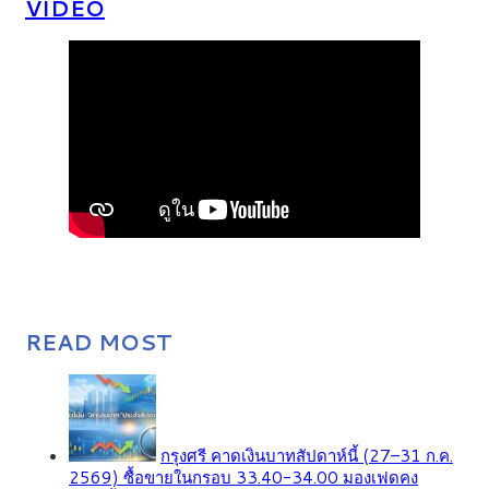
VIDEO
READ MOST
กรุงศรี คาดเงินบาทสัปดาห์นี้ (27–31 ก.ค.
2569) ซื้อขายในกรอบ 33.40-34.00 มองเฟดคง