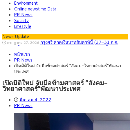
Environment
Online newstime Data
PR News
Society
Lifestyle
News Update
กรุงศรี คาดเงินบาทสัปดาห์นี้ (27–31 ก.ค.
กรกฎาคม 27, 2026
2569) ซื้อขายในกรอบ 33.40-34.00 มองเฟดคงดอกเบี้ย
ครม.ไฟเขียวหลักการ ร่าง พ.ร.ฎ. เปิดทาง รฟม.เดิน
สิงหาคม 5, 2026
หน้าแรก
หน้ารถไฟฟ้าสงขลา โมโนเรล 12.54 กม. เชื่อมเมืองหาดใหญ่
สธ.ชี้ รพ.รัฐแบกรับผู้ป่วยบัตรทอง 87% แต่ได้งบ
สิงหาคม 4, 2026
PR News
รายหัวเพียง 2,618 บาท เสนอทบทวนจัดสรรงบให้สอดคล้องภาระ
กรุงศรี คาดเงินบาทสัปดาห์นี้ซื้อขายในกรอบ
สิงหาคม 3, 2026
เปิดมิติใหม่ จับมือข้ามศาสตร์ “สังคม-วิทยาศาสตร์”พัฒนา
งานจริง
33.00-33.60 ติดตามข้อมูลจ้างงานสหรัฐฯ
“เอกนิติ” เปิดเครื่องยนต์เศรษฐกิจใหม่ของไทย
สิงหาคม 1, 2026
ประเทศ
เดินหน้า 5 ยุทธศาสตร์ รื้อโครงสร้างเศรษฐกิจ ดันไทยโตเต็ม
ภัยเงียบใกล้ตัวเด็ก LSD “แสตมป์เมา” ยาเสพ
กรกฎาคม 27, 2026
ศักยภาพ
ติดลายการ์ตูน กรมศุลกากร เตือนผู้ปกครองเฝ้าระวัง หลังยึดล็อต
เปิดมิติใหม่ จับมือข้ามศาสตร์ “สังคม-
ใหญ่จากเยอรมนี
วิทยาศาสตร์”พัฒนาประเทศ
มีนาคม 4, 2022
PR News