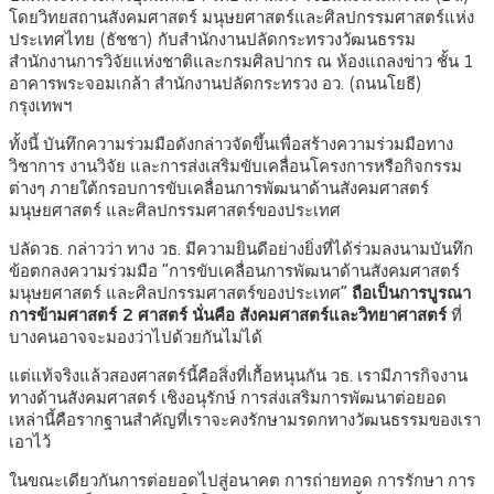
โดยวิทยสถานสังคมศาสตร์ มนุษยศาสตร์และศิลปกรรมศาสตร์แห่ง
ประเทศไทย (ธัชชา) กับสำนักงานปลัดกระทรวงวัฒนธรรม
สำนักงานการวิจัยแห่งชาติและกรมศิลปากร ณ ห้องแถลงข่าว ชั้น 1
อาคารพระจอมเกล้า สำนักงานปลัดกระทรวง อว. (ถนนโยธี)
กรุงเทพฯ
ทั้งนี้ บันทึกความร่วมมือดังกล่าวจัดขึ้นเพื่อสร้างความร่วมมือทาง
วิชาการ งานวิจัย และการส่งเสริมขับเคลื่อนโครงการหรือกิจกรรม
ต่างๆ ภายใต้กรอบการขับเคลื่อนการพัฒนาด้านสังคมศาสตร์
มนุษยศาสตร์ และศิลปกรรมศาสตร์ของประเทศ
ปลัดวธ. กล่าวว่า ทาง วธ. มีความยินดีอย่างยิ่งที่ได้ร่วมลงนามบันทึก
ข้อตกลงความร่วมมือ “การขับเคลื่อนการพัฒนาด้านสังคมศาสตร์
มนุษยศาสตร์ และศิลปกรรมศาสตร์ของประเทศ”
ถือเป็นการบูรณา
การข้ามศาสตร์ 2 ศาสตร์
นั่นคือ สังคมศาสตร์และวิทยาศาสตร์
ที่
บางคนอาจจะมองว่าไปด้วยกันไม่ได้
แต่แท้จริงแล้วสองศาสตร์นี้คือสิ่งที่เกื้อหนุนกัน วธ. เรามีภารกิจงาน
ทางด้านสังคมศาสตร์ เชิงอนุรักษ์ การส่งเสริมการพัฒนาต่อยอด
เหล่านี้คือรากฐานสำคัญที่เราจะคงรักษามรดกทางวัฒนธรรมของเรา
เอาไว้
ในขณะเดียวกันการต่อยอดไปสู่อนาคต การถ่ายทอด การรักษา การ