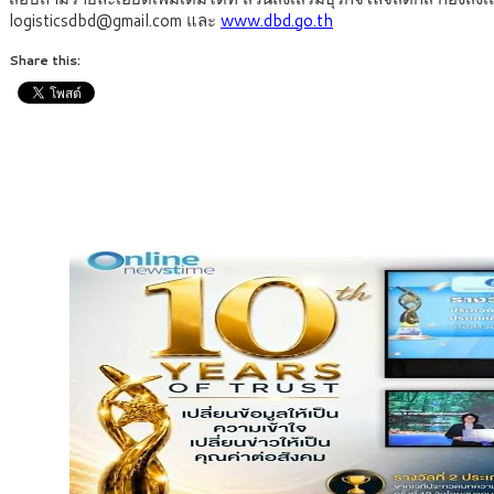
logisticsdbd@gmail.com และ
www.dbd.go.th
Share this: