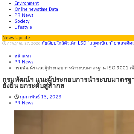
Environment
Online newstime Data
PR News
Society
Lifestyle
News Update
กรุงศรี คาดเงินบาทสัปดาห์นี้ (27–31 ก.ค. 2
กรกฎาคม 27, 2026
ครม.ไฟเขียวหลักการ ร่าง พ.ร.ฎ. เปิดทาง รฟม.เดิ
สิงหาคม 5, 2026
หน้าแรก
สธ.ชี้ รพ.รัฐแบกรับผู้ป่วยบัตรทอง 87% แต่ได้ง
สิงหาคม 4, 2026
PR News
กรุงศรี คาดเงินบาทสัปดาห์นี้ซื้อขายในกรอบ 33.0
สิงหาคม 3, 2026
กรมพัฒน์ฯ แนะผู้ประกอบการนำระบบมาตรฐาน ISO 9001 เพิ่มปร
“เอกนิติ” เปิดเครื่องยนต์เศรษฐกิจใหม่ของไทย เดิ
สิงหาคม 1, 2026
ภัยเงียบใกล้ตัวเด็ก LSD “แสตมป์เมา” ยาเสพติด
กรกฎาคม 27, 2026
กรมพัฒน์ฯ แนะผู้ประกอบการนำระบบมาตรฐาน
ยั่งยืน ยกระดับสู่สากล
กุมภาพันธ์ 15, 2023
PR News