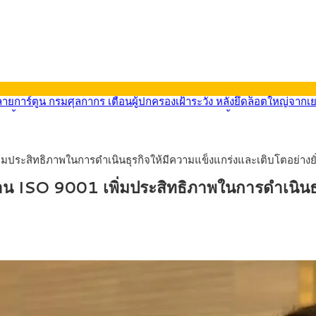
569) ซื้อขายในกรอบ 33.40-34.00 มองเฟดคงดอกเบี้ย
นหน้ารถไฟฟ้าสงขลา โมโนเรล 12.54 กม. เชื่อมเมืองหาดใหญ่
บรายหัวเพียง 2,618 บาท เสนอทบทวนจัดสรรงบให้สอดคล้องภาระงานจริง
0-33.60 ติดตามข้อมูลจ้างงานสหรัฐฯ
ะสิทธิภาพในการดำเนินธุรกิจให้มีความแข็งแกร่งและเติบโตอย่างยั่ง
นหน้า 5 ยุทธศาสตร์ รื้อโครงสร้างเศรษฐกิจ ดันไทยโตเต็มศักยภาพ
ลายการ์ตูน กรมศุลกากร เตือนผู้ปกครองเฝ้าระวัง หลังยึดล็อตใหญ่จากเ
 ISO 9001 เพิ่มประสิทธิภาพในการดำเนินธุร